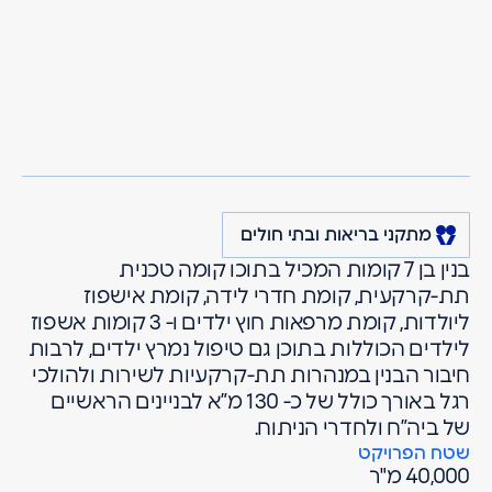
מרגולין
פרויקטים
מתקני בריאות ובתי חולים
בי"ח הדסה עין כרם -
ירושלים
בניין האם והילד
מתקני בריאות ובתי חולים
בנין בן 7 קומות המכיל בתוכו קומה טכנית
תת-קרקעית, קומת חדרי לידה, קומת אישפוז
ליולדות, קומת מרפאות חוץ ילדים ו- 3 קומות אשפוז
לילדים הכוללות בתוכן גם טיפול נמרץ ילדים, לרבות
חיבור הבנין במנהרות תת-קרקעיות לשירות ולהולכי
רגל באורך כולל של כ- 130 מ”א לבניינים הראשיים
של ביה”ח ולחדרי הניתוח.
שטח הפרויקט
40,000 מ"ר