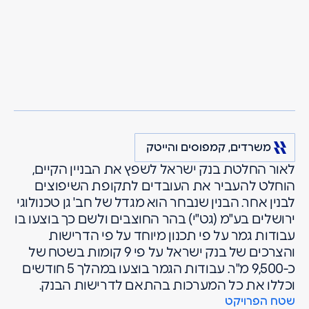
מרגולין
פרויקטים
משרדים, קמפוסים והייטק
בנק ישראל, הר
ירושלים
החוצבים
משרדים, קמפוסים והייטק
לאור החלטת בנק ישראל לשפץ את הבניין הקיים,
הוחלט להעביר את העובדים לתקופת השיפוצים
לבנין אחר. הבנין שנבחר הוא מגדל של חב' גן טכנולוגי
ירושלים בע"מ (גט"י) בהר החוצבים ולשם כך בוצעו בו
עבודות גמר על פי תכנון מיוחד על פי הדרישות
והצרכים של בנק ישראל על פי 9 קומות בשטח של
כ-9,500 מ"ר. עבודות הגמר בוצעו במהלך 5 חודשים
וכללו את כל המערכות בהתאם לדרישות הבנק.
שטח הפרויקט