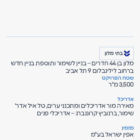
מרגולין
פרויקטים
בתי מלון
מלון אלקונין
תל אביב
בתי מלון
מלון בן 44 חדרים – בניין לשימור ותוספת בניין חדש
ברחוב לילינבלום 9 תל אביב
שטח הפרויקט
3,500 מ"ר
אדריכל
מאירה מור אדריכלים ומתכנני ערים, טל איל אדר'
שימור, ברנוביץ קרוננברג – אדריכלי פנים
מזמין
אפין ישראל בע"מ