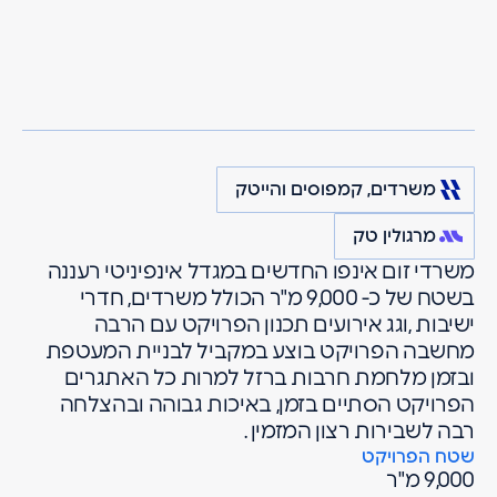
מרגולין
פרויקטים
משרדים, קמפוסים והייטק
ZoomInfo
רעננה
משרדים, קמפוסים והייטק
מרגולין טק
משרדי זום אינפו החדשים במגדל אינפיניטי רעננה
בשטח של כ- 9,000 מ"ר הכולל משרדים, חדרי
ישיבות ,וגג אירועים תכנון הפרויקט עם הרבה
מחשבה הפרויקט בוצע במקביל לבניית המעטפת
ובזמן מלחמת חרבות ברזל למרות כל האתגרים
הפרויקט הסתיים בזמן, באיכות גבוהה ובהצלחה
רבה לשבירות רצון המזמין .
שטח הפרויקט
9,000 מ"ר